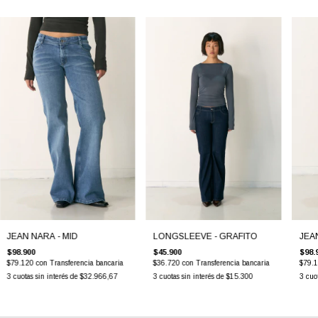
JEAN NARA - MID
LONGSLEEVE - GRAFITO
JEA
$98.900
$45.900
$98.
$79.120
con
Transferencia bancaria
$36.720
con
Transferencia bancaria
$79.
3
cuotas sin interés de
$32.966,67
3
cuotas sin interés de
$15.300
3
cuo