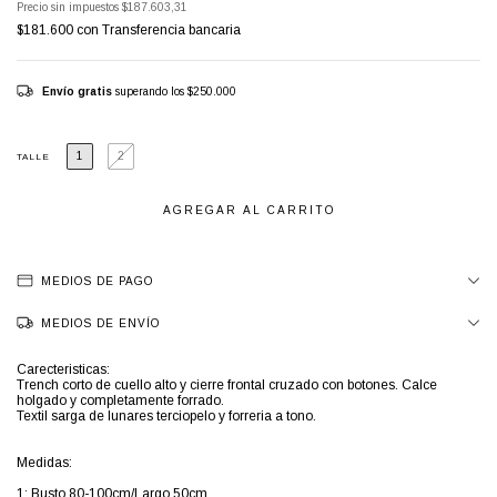
Precio sin impuestos
$187.603,31
$181.600
con
Transferencia bancaria
Envío gratis
superando los
$250.000
1
2
TALLE
MEDIOS DE PAGO
MEDIOS DE ENVÍO
Carecteristicas:
Trench corto de cuello alto y cierre frontal cruzado con botones. Calce
holgado y completamente forrado.
Textil sarga de lunares terciopelo y forreria a tono.
Medidas:
1: Busto 80-100cm/Largo 50cm
