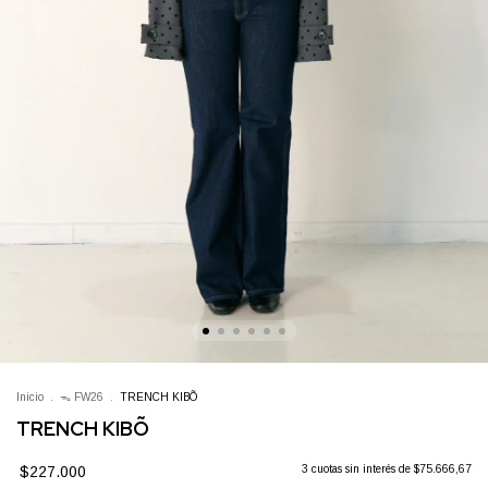
Inicio
.
ᯓ FW26
.
TRENCH KIBÕ
TRENCH KIBÕ
$227.000
3
cuotas sin interés de
$75.666,67